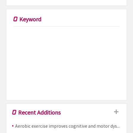
정
창윤 교
수, 미
말
국 노스
Keyword
넬
캐롤라
는
이나대
화학과
Wei
You 교
수, 경
기대 화
학과 정
구
경준 교
제
수와의
연구를
처
통해 미
래형 바
이오센
서 핵심
re
부품
Recent Additions
nications...
'유기
전기화
Aerobic exercise improves cognitive and motor dysfunction in 5xFAD mice of Alzheimer’s disease by modulating cytokine-mediated inflammatory pathways
학 트랜