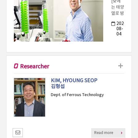
[바이
수 연
오센서
구팀,
약점 최
절반
초 규
26-
만 일
2026-
합
명…
08-
하던
지
이온과
04
이온,
스
반도체
이제
개
거리 조
절로 도
는
핑 효율
100%
100%
일한
Researcher
구현]
다
만
POSTECH
KIM, HYOUNG SEOP
수
화학공
김형섭
소
학과 정
전
대성 교
Dept. of Ferrous Technology
수, 박
사과정
표원준
씨 연구
.
팀이 서
ECH
울대 화
Read more
학과 손