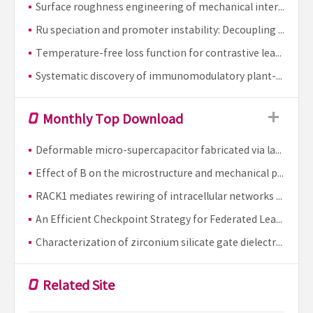
지스...
Surface roughness engineering of mechanical interlocking for enhanced metal-polymer adhesion in additive manufacturing
Ru speciation and promoter instability: Decoupling activity and stability in Ru/MgAl2O4 ammonia decomposition catalysts
Temperature-free loss function for contrastive learning
Systematic discovery of immunomodulatory plant-derived nanoparticles reveals RNA-mediated macrophage reprogramming
Monthly Top Download
Deformable micro-supercapacitor fabricated via laser ablation patterning of Graphene/liquid metal
Effect of B on the microstructure and mechanical properties of mechanically milled TiAl alloys
RACK1 mediates rewiring of intracellular networks induced by hepatitis C virus infection
An Efficient Checkpoint Strategy for Federated Learning on Heterogeneous Fault-Prone Nodes
Characterization of zirconium silicate gate dielectrics deposited on si(100) using Zr(NEt2)(4) and Si((OBu)-Bu-n)(4)
Related Site