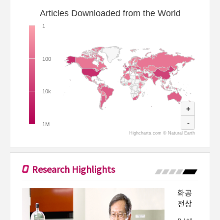
Articles Downloaded from the World
1
100
10k
+
-
1M
Highcharts.com ©
Natural Earth
Research Highlights
화공
정대
성 교